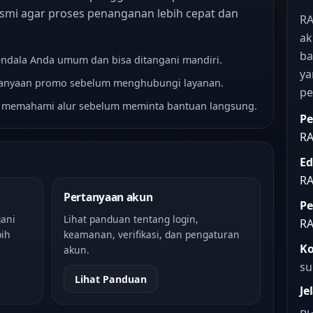
smi agar proses penanganan lebih cepat dan
RA
ak
ba
kendala Anda umum dan bisa ditangani mandiri.
ya
rtanyaan promo sebelum menghubungi layanan.
pe
k memahami alur sebelum meminta bantuan langsung.
Pe
RA
Ed
RA
Pertanyaan akun
Pe
ani
Lihat panduan tentang login,
RA
ih
keamanan, verifikasi, dan pengaturan
Ko
akun.
su
Lihat Panduan
Je