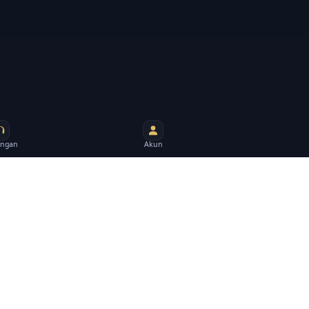
ngan
Akun
Bantuan & kontak
Pusat bantuan
Akun
tanggung
Link alternatif
Email: