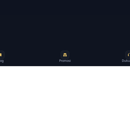
log
Promosi
Duku
Navigasi
Topik penting
Beranda
Panduan akun
Blog
Kategori guide
osi, artikel,
h mudah diikuti
Promosi
Permainan ber
jawab