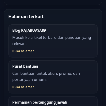
Halaman terkait
Blog RAJABUAYA89
Masuk ke artikel terbaru dan panduan yang
relevan.
Buka halaman
Pusat bantuan
Cari bantuan untuk akun, promo, dan
pertanyaan umum.
Buka halaman
Permainan bertanggung jawab