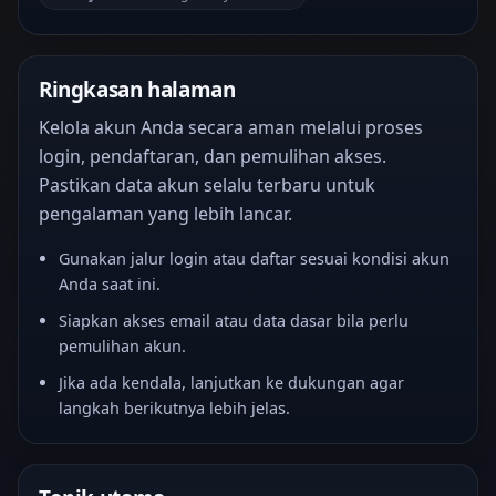
Ringkasan halaman
Kelola akun Anda secara aman melalui proses
login, pendaftaran, dan pemulihan akses.
Pastikan data akun selalu terbaru untuk
pengalaman yang lebih lancar.
Gunakan jalur login atau daftar sesuai kondisi akun
Anda saat ini.
Siapkan akses email atau data dasar bila perlu
pemulihan akun.
Jika ada kendala, lanjutkan ke dukungan agar
langkah berikutnya lebih jelas.