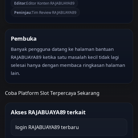
Editor:
Editor Konten RAJABUAYA89
Peninjau:
Tim Review RAJABUAYA89
Pembuka
Banyak pengguna datang ke halaman bantuan
RAJABUAYA89 ketika satu masalah kecil tidak lagi
selesai hanya dengan membaca ringkasan halaman
lain.
Coba Platform Slot Terpercaya Sekarang
Akses RAJABUAYA89 terkait
login RAJABUAYA89 terbaru