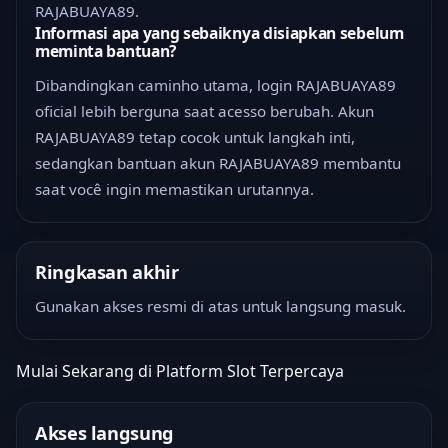
RAJABUAYA89.
Informasi apa yang sebaiknya disiapkan sebelum
meminta bantuan?
Dibandingkan caminho utama, login RAJABUAYA89
oficial lebih berguna saat acesso berubah. Akun
RAJABUAYA89 tetap cocok untuk langkah inti,
sedangkan bantuan akun RAJABUAYA89 membantu
saat você ingin memastikan urutannya.
Ringkasan akhir
Gunakan akses resmi di atas untuk langsung masuk.
Mulai Sekarang di Platform Slot Terpercaya
Akses langsung