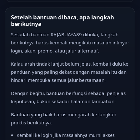
Setelah bantuan dibaca, apa langkah
berikutnya
Sesudah bantuan RAJABUAYA89 dibuka, langkah
berikutnya harus kembali mengikuti masalah intinya:
login, akun, promo, atau jalur alternatif.
Kalau arah tindak lanjut belum jelas, kembali dulu ke
panduan yang paling dekat dengan masalah itu dan
hindari membuka semua jalur bersamaan.
Dengan begitu, bantuan berfungsi sebagai penjelas
keputusan, bukan sekadar halaman tambahan.
Bantuan yang baik harus mengarah ke langkah
praktis berikutnya.
Kembali ke login jika masalahnya murni akses