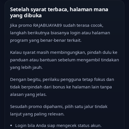
Setelah syarat terbaca, halaman mana
yang dibuka
Jika promo RAJABUAYA89 sudah terasa cocok,
langkah berikutnya biasanya login atau halaman
program yang benar-benar terkait.
Kalau syarat masih membingungkan, pindah dulu ke
panduan atau bantuan sebelum mengambil tindakan
yang lebih jauh.
Dengan begitu, perilaku pengguna tetap fokus dan
tidak berpindah dari bonus ke halaman lain tanpa
alasan yang jelas.
Sesudah promo dipahami, pilih satu jalur tindak
lanjut yang paling relevan.
Login bila Anda siap mengecek status akun.