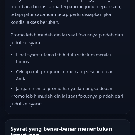
membaca bonus tanpa terpancing judul depan saja,
tetapi jalur cadangan tetap perlu disiapkan jika
kondisi akses berubah.
Promo lebih mudah dinilai saat fokusnya pindah dari
judul ke syarat.
Lihat syarat utama lebih dulu sebelum menilai
bonus.
Cek apakah program itu memang sesuai tujuan
Anda.
Jangan menilai promo hanya dari angka depan.
Promo lebih mudah dinilai saat fokusnya pindah dari
judul ke syarat.
Syarat yang benar-benar menentukan