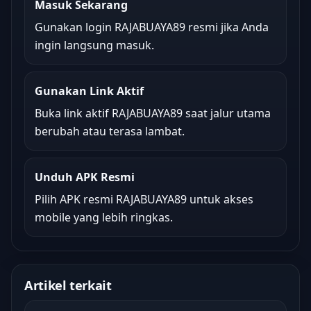
Masuk Sekarang
Gunakan login RAJABUAYA89 resmi jika Anda
ingin langsung masuk.
Gunakan Link Aktif
Buka link aktif RAJABUAYA89 saat jalur utama
berubah atau terasa lambat.
Unduh APK Resmi
Pilih APK resmi RAJABUAYA89 untuk akses
mobile yang lebih ringkas.
Artikel terkait