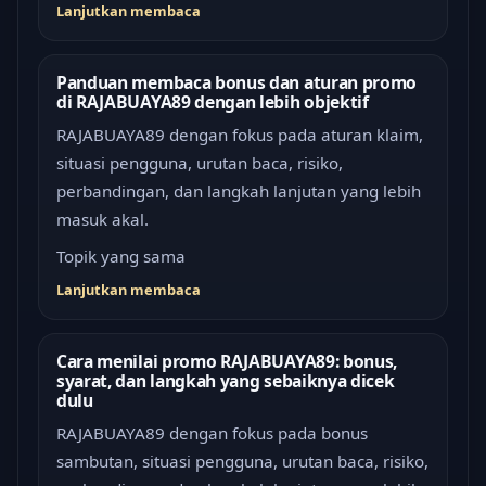
Lanjutkan membaca
Panduan membaca bonus dan aturan promo
di RAJABUAYA89 dengan lebih objektif
RAJABUAYA89 dengan fokus pada aturan klaim,
situasi pengguna, urutan baca, risiko,
perbandingan, dan langkah lanjutan yang lebih
masuk akal.
Topik yang sama
Lanjutkan membaca
Cara menilai promo RAJABUAYA89: bonus,
syarat, dan langkah yang sebaiknya dicek
dulu
RAJABUAYA89 dengan fokus pada bonus
sambutan, situasi pengguna, urutan baca, risiko,