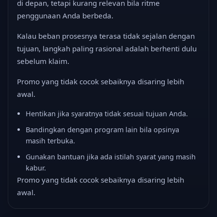
di depan, tetapi kurang relevan bila ritme
penggunaan Anda berbeda.
Kalau beban prosesnya terasa tidak sejalan dengan
tujuan, langkah paling rasional adalah berhenti dulu
sebelum klaim.
Promo yang tidak cocok sebaiknya disaring lebih
awal.
Hentikan jika syaratnya tidak sesuai tujuan Anda.
Bandingkan dengan program lain bila opsinya
masih terbuka.
Gunakan bantuan jika ada istilah syarat yang masih
kabur.
Promo yang tidak cocok sebaiknya disaring lebih
awal.