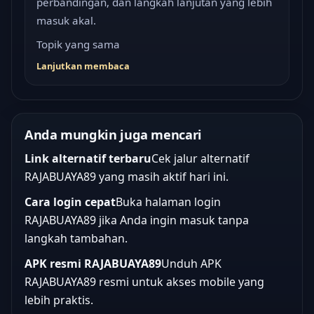
perbandingan, dan langkah lanjutan yang lebih
masuk akal.
Topik yang sama
Lanjutkan membaca
Anda mungkin juga mencari
Link alternatif terbaru
Cek jalur alternatif
RAJABUAYA89 yang masih aktif hari ini.
Cara login cepat
Buka halaman login
RAJABUAYA89 jika Anda ingin masuk tanpa
langkah tambahan.
APK resmi RAJABUAYA89
Unduh APK
RAJABUAYA89 resmi untuk akses mobile yang
lebih praktis.