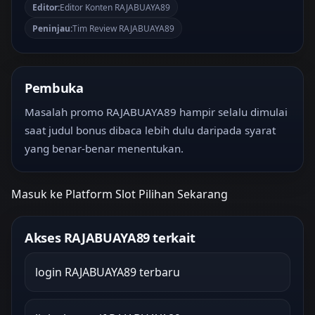
Editor:
Editor Konten RAJABUAYA89
Peninjau:
Tim Review RAJABUAYA89
Pembuka
Masalah promo RAJABUAYA89 hampir selalu dimulai
saat judul bonus dibaca lebih dulu daripada syarat
yang benar-benar menentukan.
Masuk ke Platform Slot Pilihan Sekarang
Akses RAJABUAYA89 terkait
login RAJABUAYA89 terbaru