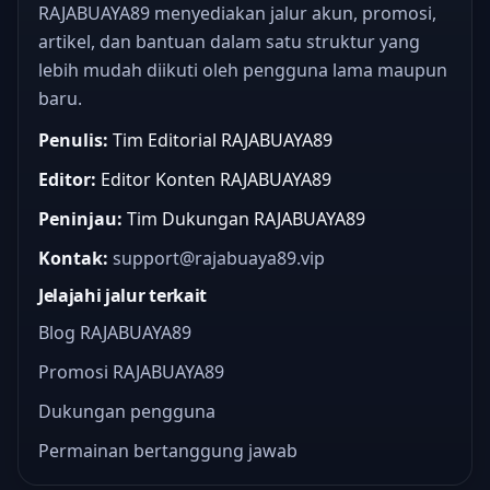
RAJABUAYA89 menyediakan jalur akun, promosi,
artikel, dan bantuan dalam satu struktur yang
lebih mudah diikuti oleh pengguna lama maupun
baru.
Penulis:
Tim Editorial RAJABUAYA89
Editor:
Editor Konten RAJABUAYA89
Peninjau:
Tim Dukungan RAJABUAYA89
Kontak:
support@rajabuaya89.vip
Jelajahi jalur terkait
Blog RAJABUAYA89
Promosi RAJABUAYA89
Dukungan pengguna
Permainan bertanggung jawab