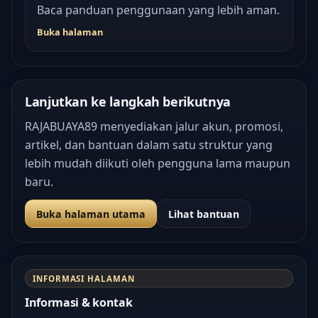
Baca panduan penggunaan yang lebih aman.
Buka halaman
Lanjutkan ke langkah berikutnya
RAJABUAYA89 menyediakan jalur akun, promosi,
artikel, dan bantuan dalam satu struktur yang
lebih mudah diikuti oleh pengguna lama maupun
baru.
Buka halaman utama
Lihat bantuan
INFORMASI HALAMAN
Informasi & kontak