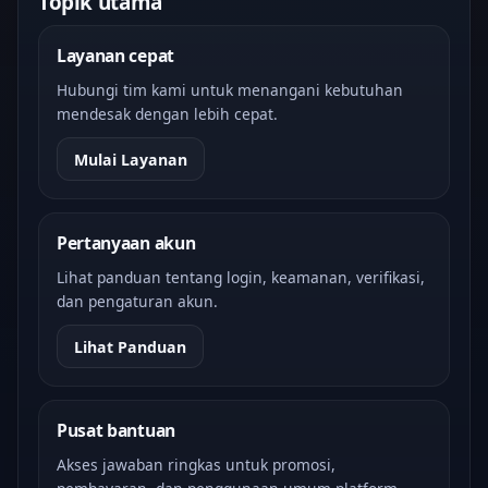
Topik utama
Layanan cepat
Hubungi tim kami untuk menangani kebutuhan
mendesak dengan lebih cepat.
Mulai Layanan
Pertanyaan akun
Lihat panduan tentang login, keamanan, verifikasi,
dan pengaturan akun.
Lihat Panduan
Pusat bantuan
Akses jawaban ringkas untuk promosi,