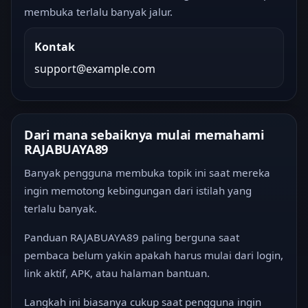
membuka terlalu banyak jalur.
Kontak
support@example.com
Dari mana sebaiknya mulai memahami
RAJABUAYA89
Banyak pengguna membuka topik ini saat mereka
ingin memotong kebingungan dari istilah yang
terlalu banyak.
Panduan RAJABUAYA89 paling berguna saat
pembaca belum yakin apakah harus mulai dari login,
link aktif, APK, atau halaman bantuan.
Langkah ini biasanya cukup saat pengguna ingin