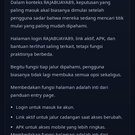
Dalam konteks RAJABUAYA89, keputusan yang
paling masuk akal biasanya dimulai setelah
pengguna sadar bahwa mereka sedang mencari titik
mulai yang paling mudah dipahami.
Halaman login RAJABUAYA89, link aktif, APK, dan
bantuan terlihat saling terkait, tetapi fungsi
praktisnya berbeda.
Begitu fungsi tiap jalur dipahami, pengguna
biasanya tidak lagi membuka semua opsi sekaligus.
Membedakan fungsi halaman adalah inti dari
panduan entry page.
Login untuk masuk ke akun.
Link aktif untuk jalur cadangan saat akses berubah.
APK untuk akses mobile yang lebih ringkas.
Membedakan fungsi halaman adalah inti dari