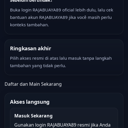
sebelum bertindak?
Buka login RAJABUAYA89 oficial lebih dulu, lalu cek
bantuan akun RAJABUAYA89 jika você masih perlu
konteks tambahan.
Ringkasan akhir
Pilih akses resmi di atas lalu masuk tanpa langkah
tambahan yang tidak perlu.
Daftar dan Main Sekarang
Akses langsung
Masuk Sekarang
Gunakan login RAJABUAYA89 resmi jika Anda