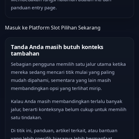
panduan entry page.
Masuk ke Platform Slot Pilihan Sekarang
Tanda Anda masih butuh konteks
tambahan
Sebagian pengguna memilih satu jalur utama ketika
mereka sedang mencari titik mulai yang paling
mudah dipahami, sementara yang lain masih
membandingkan opsi yang terlihat mirip.
Kalau Anda masih membandingkan terlalu banyak
jalur, berarti konteksnya belum cukup untuk memilih
satu tindakan.
Di titik ini, panduan, artikel terkait, atau bantuan
yang lebih spesifik biasanya lebih bermanfaat