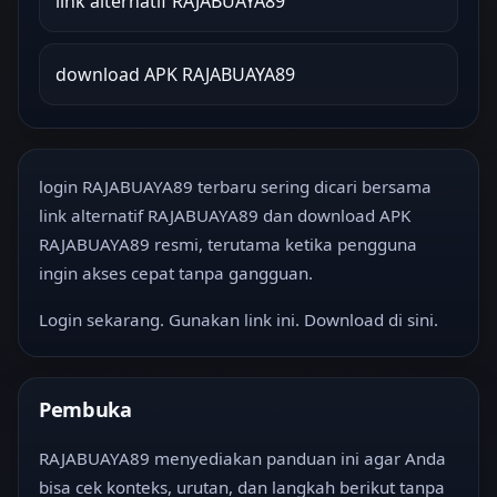
link alternatif RAJABUAYA89
download APK RAJABUAYA89
login RAJABUAYA89 terbaru sering dicari bersama
link alternatif RAJABUAYA89 dan download APK
RAJABUAYA89 resmi, terutama ketika pengguna
ingin akses cepat tanpa gangguan.
Login sekarang. Gunakan link ini. Download di sini.
Pembuka
RAJABUAYA89 menyediakan panduan ini agar Anda
bisa cek konteks, urutan, dan langkah berikut tanpa