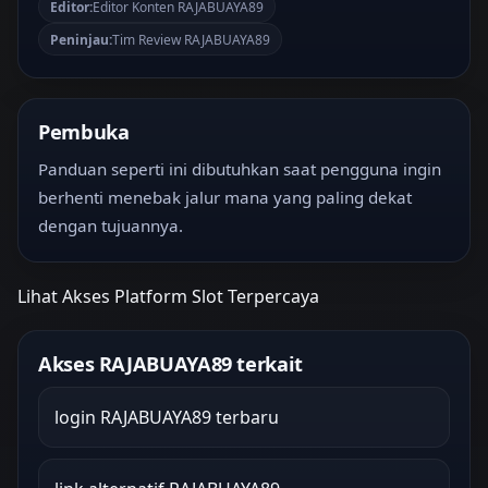
Editor:
Editor Konten RAJABUAYA89
Peninjau:
Tim Review RAJABUAYA89
Pembuka
Panduan seperti ini dibutuhkan saat pengguna ingin
berhenti menebak jalur mana yang paling dekat
dengan tujuannya.
Lihat Akses Platform Slot Terpercaya
Akses RAJABUAYA89 terkait
login RAJABUAYA89 terbaru