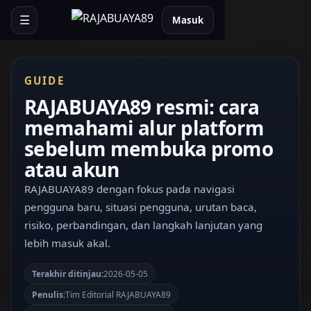
☰
Masuk
GUIDE
RAJABUAYA89 resmi: cara
memahami alur platform
sebelum membuka promo
atau akun
RAJABUAYA89 dengan fokus pada navigasi
pengguna baru, situasi pengguna, urutan baca,
risiko, perbandingan, dan langkah lanjutan yang
lebih masuk akal.
Terakhir ditinjau:
2026-05-05
Penulis:
Tim Editorial RAJABUAYA89