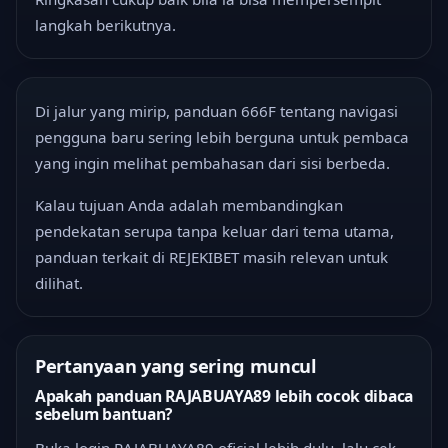
langkah berikutnya.
Di jalur yang mirip,
panduan 666F tentang navigasi
pengguna baru
sering lebih berguna untuk pembaca
yang ingin melihat pembahasan dari sisi berbeda.
Kalau tujuan Anda adalah membandingkan
pendekatan serupa tanpa keluar dari tema utama,
panduan terkait di REJEKIBET
masih relevan untuk
dilihat.
Pertanyaan yang sering muncul
Apakah panduan RAJABUAYA89 lebih cocok dibaca
sebelum bantuan?