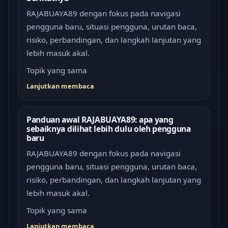
RAJABUAYA89 dengan fokus pada navigasi
pengguna baru, situasi pengguna, urutan baca,
risiko, perbandingan, dan langkah lanjutan yang
lebih masuk akal.
Topik yang sama
Lanjutkan membaca
Panduan awal RAJABUAYA89: apa yang
sebaiknya dilihat lebih dulu oleh pengguna
baru
RAJABUAYA89 dengan fokus pada navigasi
pengguna baru, situasi pengguna, urutan baca,
risiko, perbandingan, dan langkah lanjutan yang
lebih masuk akal.
Topik yang sama
Lanjutkan membaca