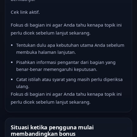
Cek link aktif.
Fokus di bagian ini agar Anda tahu kenapa topik ini
perlu dicek sebelum lanjut sekarang.
Tentukan dulu apa kebutuhan utama Anda sebelum
membuka halaman lanjutan.
Pisahkan informasi pengantar dari bagian yang
benar-benar memengaruhi keputusan.
Catat istilah atau syarat yang masih perlu diperiksa
ulang.
Fokus di bagian ini agar Anda tahu kenapa topik ini
perlu dicek sebelum lanjut sekarang.
Situasi ketika pengguna mulai
membandingkan bonus