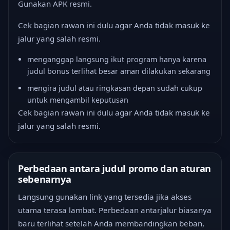
Gunakan APK resmi.
Cek bagian rawan ini dulu agar Anda tidak masuk ke
jalur yang salah resmi.
menganggap langsung ikut program hanya karena
judul bonus terlihat besar aman dilakukan sekarang
mengira judul atau ringkasan depan sudah cukup
untuk mengambil keputusan
Cek bagian rawan ini dulu agar Anda tidak masuk ke
jalur yang salah resmi.
Perbedaan antara judul promo dan aturan
sebenarnya
Langsung gunakan link yang tersedia jika akses
utama terasa lambat. Perbedaan antarjalur biasanya
baru terlihat setelah Anda membandingkan beban,