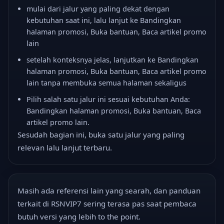
mulai dari jalur yang paling dekat dengan
kebutuhan saat ini, lalu lanjut ke Bandingkan
halaman promosi, Buka bantuan, Baca artikel promo
lain
setelah konteksnya jelas, lanjutkan ke Bandingkan
halaman promosi, Buka bantuan, Baca artikel promo
lain tanpa membuka semua halaman sekaligus
Pilih salah satu jalur ini sesuai kebutuhan Anda:
Bandingkan halaman promosi, Buka bantuan, Baca
artikel promo lain.
Sesudah bagian ini, buka satu jalur yang paling
relevan lalu lanjut terbaru.
Masih ada referensi lain yang searah, dan
panduan
terkait di RSNVIP7
sering terasa pas saat pembaca
butuh versi yang lebih to the point.