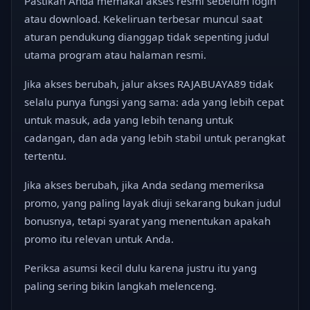
Pastikan Anda memakai akses resmi sebelum login
atau download. Kekeliruan terbesar muncul saat
aturan pendukung dianggap tidak sepenting judul
utama program atau halaman resmi.
Jika akses berubah, jalur akses RAJABUAYA89 tidak
selalu punya fungsi yang sama: ada yang lebih cepat
untuk masuk, ada yang lebih tenang untuk
cadangan, dan ada yang lebih stabil untuk perangkat
tertentu.
Jika akses berubah, jika Anda sedang memeriksa
promo, yang paling layak diuji sekarang bukan judul
bonusnya, tetapi syarat yang menentukan apakah
promo itu relevan untuk Anda.
Periksa asumsi kecil dulu karena justru itu yang
paling sering bikin langkah melenceng.