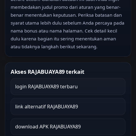
membedakan judul promo dari aturan yang benar-
benar menentukan keputusan. Periksa batasan dan
syarat utama lebih dulu sebelum Anda percaya pada
nama bonus atau nama halaman. Cek detail kecil
dulu karena bagian itu sering menentukan aman
atau tidaknya langkah berikut sekarang.
Akses RAJABUAYA89 terkait
login RAJABUAYA89 terbaru
link alternatif RAJABUAYA89
download APK RAJABUAYA89