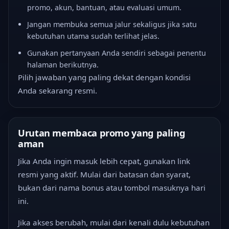
promo, akun, bantuan, atau evaluasi umum.
Jangan membuka semua jalur sekaligus jika satu
kebutuhan utama sudah terlihat jelas.
Gunakan pertanyaan Anda sendiri sebagai penentu
halaman berikutnya.
Pilih jawaban yang paling dekat dengan kondisi
Anda sekarang resmi.
Urutan membaca promo yang paling
aman
Jika Anda ingin masuk lebih cepat, gunakan link
resmi yang aktif. Mulai dari batasan dan syarat,
bukan dari nama bonus atau tombol masuknya hari
ini.
Jika akses berubah, mulai dari kenali dulu kebutuhan