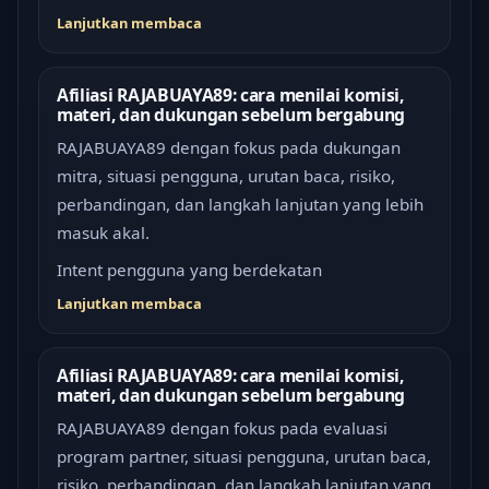
Lanjutkan membaca
Afiliasi RAJABUAYA89: cara menilai komisi,
materi, dan dukungan sebelum bergabung
RAJABUAYA89 dengan fokus pada dukungan
mitra, situasi pengguna, urutan baca, risiko,
perbandingan, dan langkah lanjutan yang lebih
masuk akal.
Intent pengguna yang berdekatan
Lanjutkan membaca
Afiliasi RAJABUAYA89: cara menilai komisi,
materi, dan dukungan sebelum bergabung
RAJABUAYA89 dengan fokus pada evaluasi
program partner, situasi pengguna, urutan baca,
risiko, perbandingan, dan langkah lanjutan yang