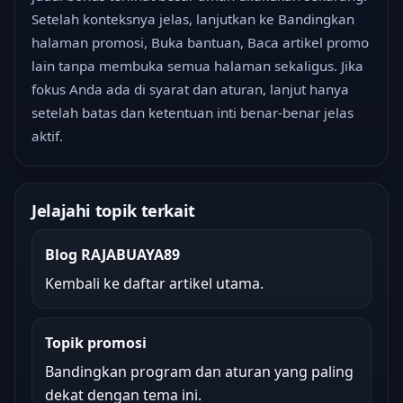
Setelah konteksnya jelas, lanjutkan ke Bandingkan
halaman promosi, Buka bantuan, Baca artikel promo
lain tanpa membuka semua halaman sekaligus. Jika
fokus Anda ada di syarat dan aturan, lanjut hanya
setelah batas dan ketentuan inti benar-benar jelas
aktif.
Jelajahi topik terkait
Blog RAJABUAYA89
Kembali ke daftar artikel utama.
Topik promosi
Bandingkan program dan aturan yang paling
dekat dengan tema ini.