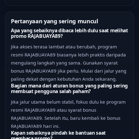
Pertanyaan yang sering muncul
Apa yang sebaiknya dibaca lebih dulu saat melihat
promo RAJABUAYA89?
Jika akses terasa lambat atau berubah, program
resmi RAJABUAYA89 biasanya lebih praktis daripada
mengulang langkah yang sama. Gunakan syarat
bonus RAJABUAYA89 jika perlu. Mulai dari jalur yang
paling dekat dengan kebutuhan Anda sekarang.
Bagian mana dari aturan bonus yang paling sering
membuat pengguna salah paham?
Jika jalur utama belum stabil, fokus dulu ke program
resmi RAJABUAYA89 atau syarat bonus
RAJABUAYA89. Setelah itu, baru kembali ke bonus
RAJABUAYA89 hari ini.
Kapan sebaiknya pindah ke bantuan saat
membaca promo?