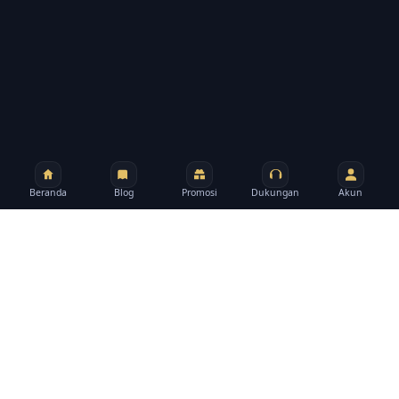
Beranda
Blog
Promosi
Dukungan
Akun
RAJABUAYA89
Tentang situs
RAJABUAYA89 menyediakan jalur akun, promosi,
artikel, dan bantuan dalam satu struktur yang lebih
mudah diikuti oleh pengguna lama maupun baru.