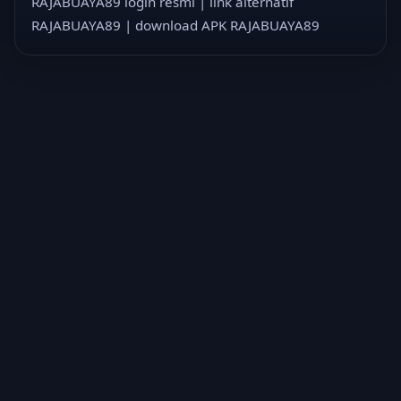
RAJABUAYA89 login resmi
|
link alternatif
RAJABUAYA89
|
download APK RAJABUAYA89