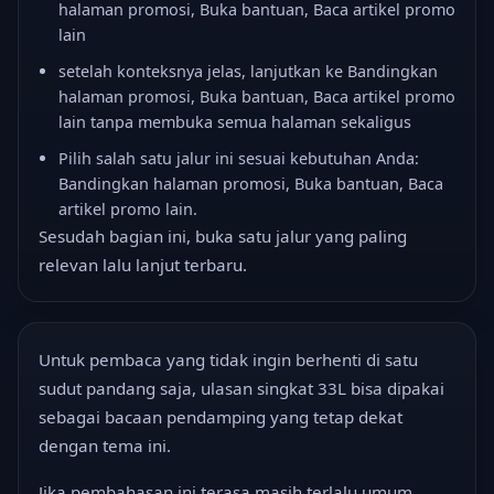
halaman promosi, Buka bantuan, Baca artikel promo
lain
setelah konteksnya jelas, lanjutkan ke Bandingkan
halaman promosi, Buka bantuan, Baca artikel promo
lain tanpa membuka semua halaman sekaligus
Pilih salah satu jalur ini sesuai kebutuhan Anda:
Bandingkan halaman promosi, Buka bantuan, Baca
artikel promo lain.
Sesudah bagian ini, buka satu jalur yang paling
relevan lalu lanjut terbaru.
Untuk pembaca yang tidak ingin berhenti di satu
sudut pandang saja, ulasan singkat 33L bisa dipakai
sebagai bacaan pendamping yang tetap dekat
dengan tema ini.
Jika pembahasan ini terasa masih terlalu umum,