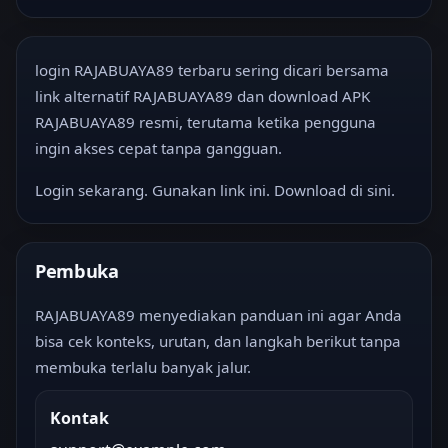
login RAJABUAYA89 terbaru sering dicari bersama
link alternatif RAJABUAYA89 dan download APK
RAJABUAYA89 resmi, terutama ketika pengguna
ingin akses cepat tanpa gangguan.
Login sekarang. Gunakan link ini. Download di sini.
Pembuka
RAJABUAYA89 menyediakan panduan ini agar Anda
bisa cek konteks, urutan, dan langkah berikut tanpa
membuka terlalu banyak jalur.
Kontak