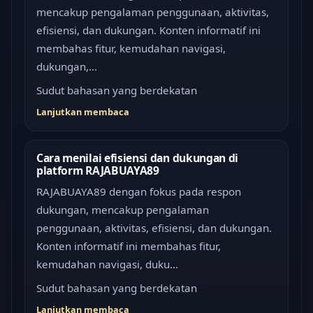
mencakup pengalaman penggunaan, aktivitas,
efisiensi, dan dukungan. Konten informatif ini
membahas fitur, kemudahan navigasi,
dukungan,...
Sudut bahasan yang berdekatan
Lanjutkan membaca
Cara menilai efisiensi dan dukungan di
platform RAJABUAYA89
RAJABUAYA89 dengan fokus pada respon
dukungan, mencakup pengalaman
penggunaan, aktivitas, efisiensi, dan dukungan.
Konten informatif ini membahas fitur,
kemudahan navigasi, duku...
Sudut bahasan yang berdekatan
Lanjutkan membaca