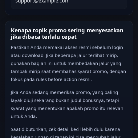
support@example.com
Kenapa topik promo sering menyesatkan
jika dibaca terlalu cepat
Pastikan Anda memakai akses resmi sebelum login
atau download. Jika beberapa jalur terlihat mirip,
gunakan bagian ini untuk membedakan jalur yang
tampak mirip saat membahas syarat promo, dengan
fokus pada rules before action resmi.
Jika Anda sedang memeriksa promo, yang paling
layak diuji sekarang bukan judul bonusnya, tetapi
syarat yang menentukan apakah promo itu relevan
untuk Anda.
Saat dibutuhkan, cek detail kecil lebih dulu karena
kesalahan ringan di tahap ini bisa mengubah jalur