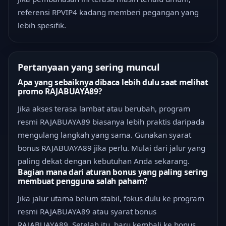
referensi RPVIP4
kadang memberi pegangan yang
lebih spesifik.
Pertanyaan yang sering muncul
Apa yang sebaiknya dibaca lebih dulu saat melihat
promo RAJABUAYA89?
Jika akses terasa lambat atau berubah, program
resmi RAJABUAYA89 biasanya lebih praktis daripada
mengulang langkah yang sama. Gunakan syarat
bonus RAJABUAYA89 jika perlu. Mulai dari jalur yang
paling dekat dengan kebutuhan Anda sekarang.
Bagian mana dari aturan bonus yang paling sering
membuat pengguna salah paham?
Jika jalur utama belum stabil, fokus dulu ke program
resmi RAJABUAYA89 atau syarat bonus
RAJABUAYA89. Setelah itu, baru kembali ke bonus