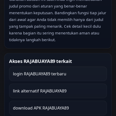
judul promo dari aturan yang benar-benar
menentukan keputusan. Bandingkan fungsi tiap jalur
dari awal agar Anda tidak memilih hanya dari judul
yang tampak paling menarik. Cek detail kecil dulu
karena bagian itu sering menentukan aman atau
tidaknya langkah berikut.
Akses RAJABUAYA89 terkait
login RAJABUAYA89 terbaru
link alternatif RAJABUAYA89
download APK RAJABUAYA89