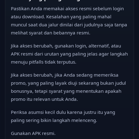
Pastikan Anda memakai akses resmi sebelum login
atau download. Kesalahan yang paling mahal
muncul saat dua jalur dinilai dari judulnya saja tanpa
melihat syarat dan bebannya resmi.
Jika akses berubah, gunakan login, alternatif, atau
APK resmi dari urutan yang paling jelas agar langkah
menuju pitfalls tidak terputus.
Jika akses berubah, jika Anda sedang memeriksa
promo, yang paling layak diuji sekarang bukan judul
bonusnya, tetapi syarat yang menentukan apakah
promo itu relevan untuk Anda.
Periksa asumsi kecil dulu karena justru itu yang
paling sering bikin langkah melenceng.
Gunakan APK resmi.