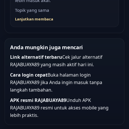
lebih masuk akal.
Topik yang sama
Lanjutkan membaca
Anda mungkin juga mencari
Link alternatif terbaru
Cek jalur alternatif
RAJABUAYA89 yang masih aktif hari ini.
Cara login cepat
Buka halaman login
RAJABUAYA89 jika Anda ingin masuk tanpa
langkah tambahan.
APK resmi RAJABUAYA89
Unduh APK
RAJABUAYA89 resmi untuk akses mobile yang
lebih praktis.