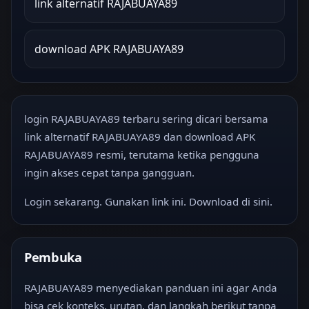
link alternatif RAJABUAYA89
download APK RAJABUAYA89
login RAJABUAYA89 terbaru sering dicari bersama
link alternatif RAJABUAYA89 dan download APK
RAJABUAYA89 resmi, terutama ketika pengguna
ingin akses cepat tanpa gangguan.
Login sekarang. Gunakan link ini. Download di sini.
Pembuka
RAJABUAYA89 menyediakan panduan ini agar Anda
bisa cek konteks, urutan, dan langkah berikut tanpa