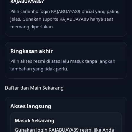
RAJABUAYA89?
Pilih caminho login RAJABUAYA89 oficial yang paling
jelas. Gunakan suporte RAJABUAYA89 hanya saat
memang diperlukan.
Ringkasan akhir
Pilih akses resmi di atas lalu masuk tanpa langkah
tambahan yang tidak perlu.
Daftar dan Main Sekarang
Akses langsung
Masuk Sekarang
Gunakan login RAJABUAYA89 resmi jika Anda