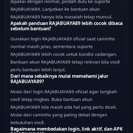
dipakai dengan normal, pindah dulu ke suporte
RAJABUAYA89. Lanjutkan ke bantuan akun
RAJABUAYA89 hanya bila masalah tetap muncul.
Apakah panduan RAJABUAYA89 lebih cocok dibaca
sebelum bantuan?
Gunakan login RAJABUAYA89 oficial saat caminho
normal masih jelas, sementara suporte
RAJABUAYA89 lebih cocok untuk kondisi cadangan.
Bantuan akun RAJABUAYA89 tetap relevan bila você
perlu bantuan lebih lanjut.
Dari mana sebaiknya mulai memahami jalur
RAJABUAYA89?
Mulai dari login RAJABUAYA89 oficial agar langkah
você tetap ringkas. Buka bantuan akun
RAJABUAYA89 bila masih ada hal yang perlu dicek.
Mulai dari caminho yang paling dekat dengan
kebutuhan você.
Bagaimana membedakan login, link aktif, dan APK