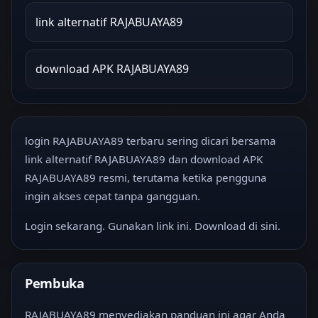
link alternatif RAJABUAYA89
download APK RAJABUAYA89
login RAJABUAYA89 terbaru sering dicari bersama
link alternatif RAJABUAYA89 dan download APK
RAJABUAYA89 resmi, terutama ketika pengguna
ingin akses cepat tanpa gangguan.
Login sekarang. Gunakan link ini. Download di sini.
Pembuka
RAJABUAYA89 menyediakan panduan ini agar Anda