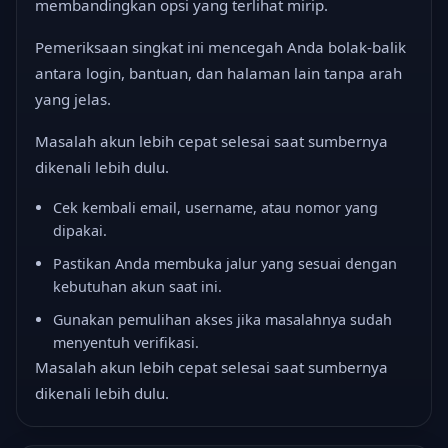
membandingkan opsi yang terlihat mirip.
Pemeriksaan singkat ini mencegah Anda bolak-balik
antara login, bantuan, dan halaman lain tanpa arah
yang jelas.
Masalah akun lebih cepat selesai saat sumbernya
dikenali lebih dulu.
Cek kembali email, username, atau nomor yang
dipakai.
Pastikan Anda membuka jalur yang sesuai dengan
kebutuhan akun saat ini.
Gunakan pemulihan akses jika masalahnya sudah
menyentuh verifikasi.
Masalah akun lebih cepat selesai saat sumbernya
dikenali lebih dulu.