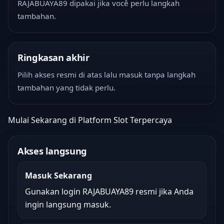
RAJABUAYA89 dipakai jika você perlu langkah
tambahan.
Ringkasan akhir
Pilih akses resmi di atas lalu masuk tanpa langkah
tambahan yang tidak perlu.
Mulai Sekarang di Platform Slot Terpercaya
Akses langsung
Masuk Sekarang
Gunakan login RAJABUAYA89 resmi jika Anda
ingin langsung masuk.