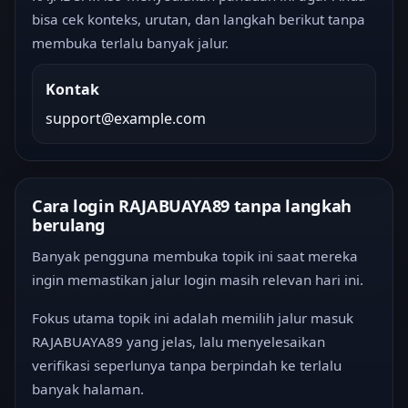
bisa cek konteks, urutan, dan langkah berikut tanpa
membuka terlalu banyak jalur.
Kontak
support@example.com
Cara login RAJABUAYA89 tanpa langkah
berulang
Banyak pengguna membuka topik ini saat mereka
ingin memastikan jalur login masih relevan hari ini.
Fokus utama topik ini adalah memilih jalur masuk
RAJABUAYA89 yang jelas, lalu menyelesaikan
verifikasi seperlunya tanpa berpindah ke terlalu
banyak halaman.