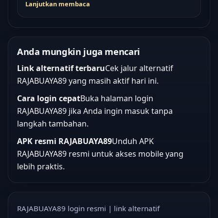
Lanjutkan membaca
Anda mungkin juga mencari
Link alternatif terbaru
Cek jalur alternatif
RAJABUAYA89 yang masih aktif hari ini.
Cara login cepat
Buka halaman login
RAJABUAYA89 jika Anda ingin masuk tanpa
langkah tambahan.
APK resmi RAJABUAYA89
Unduh APK
RAJABUAYA89 resmi untuk akses mobile yang
lebih praktis.
RAJABUAYA89 login resmi
|
link alternatif